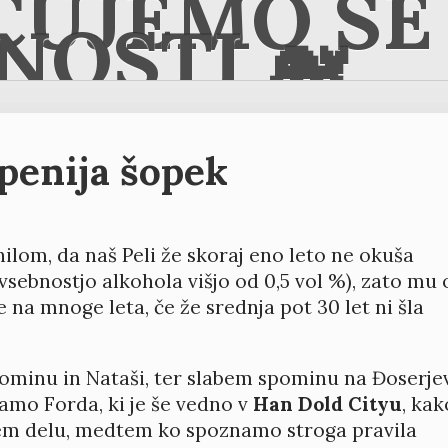
ČUJEMO SE 
NOSTI 🐋
 penija šopek
lom, da naš Peli že skoraj eno leto ne okuša
 vsebnostjo alkohola višjo od 0,5 vol %), zato mu 
e na mnoge leta, če že srednja pot 30 let ni šla
pominu in Nataši, ter slabem spominu na Đoserje
čamo Forda, ki je še vedno v
Han Dold Cityu
, kak
nem delu, medtem ko spoznamo stroga pravila