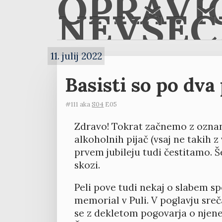
OPRAVI
NEVŠEČ
11. julij 2022
Basisti so po dva
#111 aka
S04
E05
Zdravo! Tokrat začnemo z oznani
alkoholnih pijač (vsaj ne takih z
prvem jubileju tudi čestitamo. Š
skozi.
Peli pove tudi nekaj o slabem s
memorial v Puli. V poglavju sre
se z dekletom pogovarja o nje