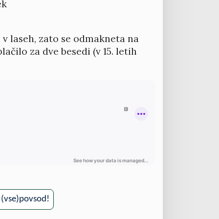
ek
o v laseh, zato se odmakneta na
lačilo za dve besedi (v 15. letih
, (vse)povsod!