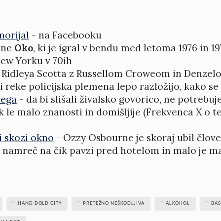
morijal
- na Facebooku
ine
Oko
, ki je igral v bendu med letoma 1976 in 19
New Yorku v 70ih
m Ridleya Scotta z Russellom Croweom in Denze
i reke policijska plemena lepo razložijo, kako s
vega
- da bi slišali živalsko govorico, ne potrebu
e malo znanosti in domišljije (Frekvenca X o te
i skozi okno
- Ozzy Osbourne je skoraj ubil člove
l namreč na čik pavzi pred hotelom in malo je man
HAND DOLD CITY
PRETEŽNO NEŠKODLJIVA
ALKOHOL
BAS