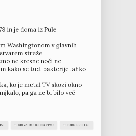
78 in je doma iz Pule
lom Washingtonom v glavnih
e stvarem streže
jemo ne kresne noči ne
m kako se tudi bakterije lahko
ka, ko je metal TV skozi okno
jkalo, pa ga ne bi bilo več
IST
BREZALKOHOLNO PIVO
FORD PREFECT