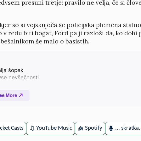
edvsem presuni tretje: pravilo ne velja, če si člov
kjer so si vojskujoča se policijska plemena staln
 v redu biti bogat, Ford pa ji razloži da, ko dobi p
obešalnikom še malo o basistih.
cket Casts
YouTube Music
Spotify
... skratka