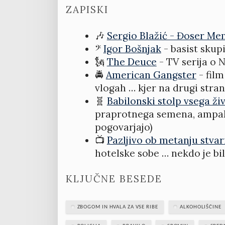
ZAPISKI
🎶
Sergio Blažić - Đoser Me
𝄢
Igor Bošnjak
- basist skup
🗽
The Deuce
- TV serija o 
🚔
American Gangster
- fil
vlogah … kjer na drugi stran
🧬
Babilonski stolp vsega ži
praprotnega semena, ampak l
pogovarjajo)
📺
Pazljivo ob metanju stvar
hotelske sobe … nekdo je bi
KLJUČNE BESEDE
ZBOGOM IN HVALA ZA VSE RIBE
ALKOHOLIŠČINE