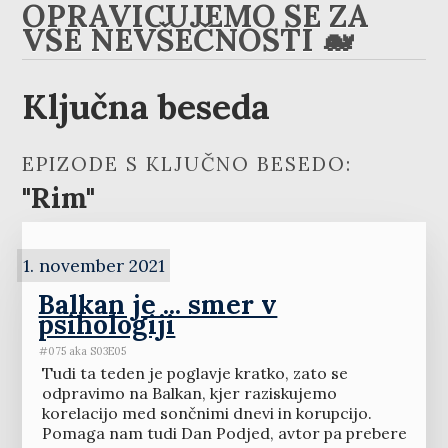
OPRAVIČUJEMO SE ZA
VSE NEVŠEČNOSTI 🐋
Ključna beseda
EPIZODE S KLJUČNO BESEDO:
"Rim"
1. november 2021
Balkan je ... smer v
psihologiji
#075 aka S03E05
Tudi ta teden je poglavje kratko, zato se
odpravimo na Balkan, kjer raziskujemo
korelacijo med sončnimi dnevi in korupcijo.
Pomaga nam tudi Dan Podjed, avtor pa prebere