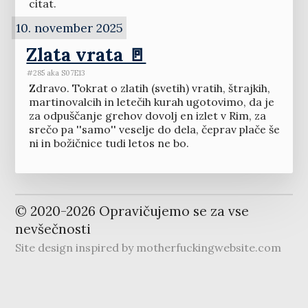
citat.
10. november 2025
Zlata vrata 🚪
#285 aka S07E13
Zdravo. Tokrat o zlatih (svetih) vratih, štrajkih,
martinovalcih in letečih kurah ugotovimo, da je
za odpuščanje grehov dovolj en izlet v Rim, za
srečo pa ''samo'' veselje do dela, čeprav plače še
ni in božičnice tudi letos ne bo.
© 2020-
2026
Opravičujemo se za vse
nevšečnosti
Site design inspired by
motherfuckingwebsite.com