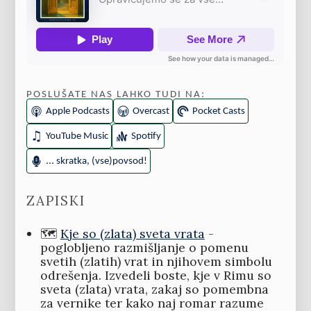
POSLUŠATE NAS LAHKO TUDI NA:
Apple Podcasts
Overcast
Pocket Casts
YouTube Music
Spotify
... skratka, (vse)povsod!
ZAPISKI
🗺️
Kje so (zlata) sveta vrata
-
poglobljeno razmišljanje o pomenu
svetih (zlatih) vrat in njihovem simbolu
odrešenja. Izvedeli boste, kje v Rimu so
sveta (zlata) vrata, zakaj so pomembna
za vernike ter kako naj romar razume