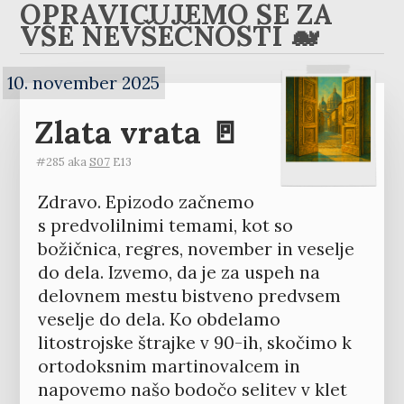
OPRAVIČUJEMO SE ZA
VSE NEVŠEČNOSTI 🐋
10. november 2025
Zlata vrata 🚪
#285 aka
S07
E13
Zdravo. Epizodo začnemo
s predvolilnimi temami, kot so
božičnica, regres, november in veselje
do dela. Izvemo, da je za uspeh na
delovnem mestu bistveno predvsem
veselje do dela. Ko obdelamo
litostrojske štrajke v 90-ih, skočimo k
ortodoksnim martinovalcem in
napovemo našo bodočo selitev v klet