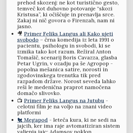
prehod skozenj: ne kot turistično gesto,
temveč kot duhovno potovanje “skozi
Kristusa”, ki očiščuje in prenavlja srce.
Zakaj ni nič govora o Firenzah, nam ni
jasno.
🎥
Primer Feliks Langus ali Kako ujeti
svobodo
– črna komedija iz leta 1991 o
pacientu, psihologu in svobodi, ki se
izmika tako kot razum. Režiral Anton
Tomašič, scenarij Boris Cavazza, glasba
Petar Ugrin, v ozadju pa še Agropop -
popolna mešanica satire, norosti in
zgodovinskega trenutka tik pred
razpadom države. Norost seveda lahko
reši le medenična praprot namočena
domačo slivovko.
📺
Primer Feliks Langus na Jutubu
-
celotni film je na voljo na znani video
platformi
🐔 Megapod
- leteča kura, ki ne sedi na
jajcih, ker ima raje avtomatiziran sistem
valjenja jajc; Adamsov poklon