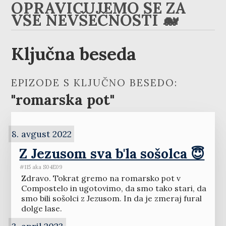
OPRAVIČUJEMO SE ZA
VSE NEVŠEČNOSTI 🐋
Ključna beseda
EPIZODE S KLJUČNO BESEDO:
"romarska pot"
8. avgust 2022
Z Jezusom sva b'la sošolca 😇
#115 aka S04E09
Zdravo. Tokrat gremo na romarsko pot v
Compostelo in ugotovimo, da smo tako stari, da
smo bili sošolci z Jezusom. In da je zmeraj fural
dolge lase.