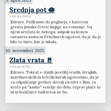
3. april 2023
Srednja pot 🪷
#149 aka S04E43
Zdravo. Prišli smo do poglavja, v katerem
gresta junaka četrte knjige na romanje. Na
njem srečata še nekoga, ampak na koncu
ostaneta sama in Fenchurch ugotovi, da je da je
bilo to tisto, kar je iskala.
10. november 2025
Zlata vrata 🚪
#285 aka S07E13
Zdravo. Tokrat o zlatih (svetih) vratih, štrajkih,
martinovalcih in letečih kurah ugotovimo, da je
za odpuščanje grehov dovolj en izlet v Rim, za
srečo pa ''samo'' veselje do dela, čeprav plače še
ni in božičnice tudi letos ne bo.