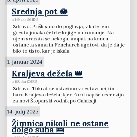
Srednja pot 🪷
#149 aka S04E43
Zdravo. Prišli smo do poglavja, v katerem
gresta junaka četrte knjige na romanje. Na
njem srečata še nekoga, ampak na koncu
ostaneta sama in Fenchurch ugotovi, da je da je
bilo to tisto, kar je iskala.
1. januar 2024
Kraljeva dežela 👑
#188 aka S05E35
Zdravo. Tokrat se ustavimo v restavraciji in
baru Kraljeva dežela, kjer Ford napiše recenzijo
za novi Štoparski vodnik po Galaksiji.
14. julij 2025
Žimnica nikoli ne ostane
dolgo suha 🛌