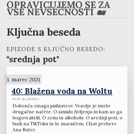
OPRAVIČUJEMO SE ZA
VSE NEVŠEČNOSTI 🐋
Ključna beseda
EPIZODE S KLJUČNO BESEDO:
"srednja pot"
1. marec 2021
40: Blažena voda na Woltu
#040 aka S02E04
Dokonča zmaga psihiatrov. Vesolje je imelo
drugačne načrte. O smislu življenja in kam so ga
bogovi skrili. O zenu in alkoholu. O srednji poti, o
budi na TikToku in še marsičem. Citat prebere
Ana Ruter.