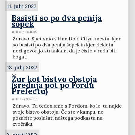
11. julij 2022
Basisti so po dva penija
šopek
#111 aka S04E05
Zdravo. Spet smo v Han Dold Cityu, mestu, kjer
so basisti po dva penija šopek in kjer dekleta
noči govorijo strankam, da je čisto v redu biti
bogat.
18. julij 2022
Žur kot bistvo obstoja
(srednja pot po Fordu
Prefectu)
#112 aka S04E06
Zdravo. Ta teden smo s Fordom, ko le-ta najde
svoje bistvo obstoja. Če ste v kampu, ne
pozabite poslušati naštega podkasta na
zvočniku.
3. april 2023