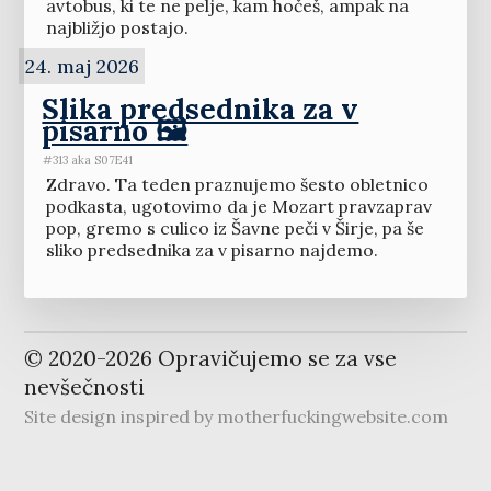
avtobus, ki te ne pelje, kam hočeš, ampak na
najbližjo postajo.
24. maj 2026
Slika predsednika za v
pisarno 🖼️
#313 aka S07E41
Zdravo. Ta teden praznujemo šesto obletnico
podkasta, ugotovimo da je Mozart pravzaprav
pop, gremo s culico iz Šavne peči v Širje, pa še
sliko predsednika za v pisarno najdemo.
© 2020-
2026
Opravičujemo se za vse
nevšečnosti
Site design inspired by
motherfuckingwebsite.com