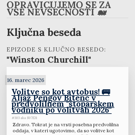
OPRAVIČUJEMO SE ZA
VSE NEVŠEČNOSTI 🐋
Ključna beseda
EPIZODE S KLJUČNO BESEDO:
"Winston Churchill"
16. marec 2026
Volitve so kot avtobus! 🚌
Aljaž Pengov Bitenc v
predvolilnem ''štoparskem
vodniku po volitvah 2026''
#303 aka S07E31
Zdravo. Tokrat je na vrsti posebna predvolilna
oddaja, v kateri ugotovimo, da so volitve kot