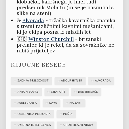
klobučku, kakršnega je imel tudi
predsednik Mobutu (in se je nasmihal s
slike na steni)
☕
Alvorada
- tržaška kavarniška znamka
s tremi različnimi kavnimi mešanicami,
ki jo ekipa pozna iz mladih let
🇬🇧
Winston Churchill
- britanski
premier, ki je rekel, da za sovražnike ne
rabiš prijateljev
KLJUČNE BESEDE
ZADNJA PRILOŽNOST
ADOLF HITLER
ALVORADA
ANTON SOVRE
CHAT GPT
DAN BRISAČE
JANEZ JANŠA
KAVA
MOZART
OBLETNICA PODKASTA
POŠTA
UMETNA INTELIGENCA
UPOR HLADILNIKOV