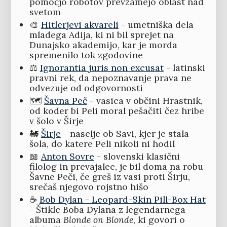
pomočjo robotov prevzamejo oblast nad
svetom
🎨
Hitlerjevi akvareli
- umetniška dela
mladega Adija, ki ni bil sprejet na
Dunajsko akademijo, kar je morda
spremenilo tok zgodovine
⚖️
Ignorantia juris non excusat
- latinski
pravni rek, da nepoznavanje prava ne
odvezuje od odgovornosti
🗺️
Šavna Peč
- vasica v občini Hrastnik,
od koder bi Peli moral pešačiti čez hribe
v šolo v Širje
🚂
Širje
- naselje ob Savi, kjer je stala
šola, do katere Peli nikoli ni hodil
📖
Anton Sovre
- slovenski klasični
filolog in prevajalec, je bil doma na robu
Šavne Peči, če greš iz vasi proti Širju,
srečaš njegovo rojstno hišo
☕
Bob Dylan - Leopard-Skin Pill-Box Hat
- Štiklc Boba Dylana z legendarnega
albuma
Blonde on Blonde
, ki govori o