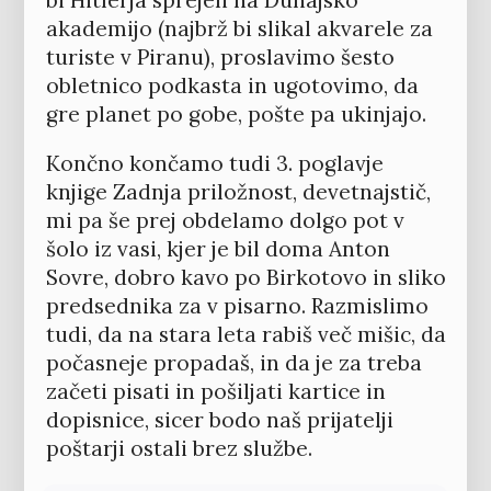
bi Hitlerja sprejeli na Dunajsko
akademijo (najbrž bi slikal akvarele za
turiste v Piranu), proslavimo šesto
obletnico podkasta in ugotovimo, da
gre planet po gobe, pošte pa ukinjajo.
Končno končamo tudi 3. poglavje
knjige Zadnja priložnost, devetnajstič,
mi pa še prej obdelamo dolgo pot v
šolo iz vasi, kjer je bil doma Anton
Sovre, dobro kavo po Birkotovo in sliko
predsednika za v pisarno. Razmislimo
tudi, da na stara leta rabiš več mišic, da
počasneje propadaš, in da je za treba
začeti pisati in pošiljati kartice in
dopisnice, sicer bodo naš prijatelji
poštarji ostali brez službe.