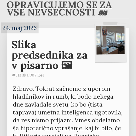
OPRAVIČUJEMO SE ZA
VSE NEVŠEČNOSTI 🐋
24. maj 2026
Slika
predsednika za
v pisarno 🖼️
#313 aka
S07
E41
Zdravo. Tokrat začnemo z uporom
hladilnikov in rumb, ki bodo nekega
dne zavladale svetu, ko bo (tista
taprava) umetna inteligenca ugotovila,
da res nismo prijazni. Vmes obdelamo
še hipotetično vprašanje, kaj bi bilo, če